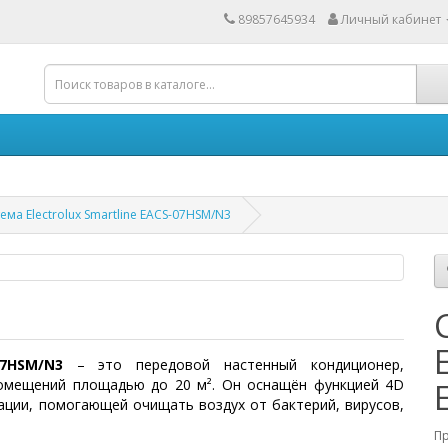
89857645934
Личный кабинет
ема Electrolux Smartline EACS-07HSM/N3
07HSM/N3
– это передовой настенный кондиционер,
помещений площадью до 20 м². Он оснащён функцией 4D
ации, помогающей очищать воздух от бактерий, вирусов,
П