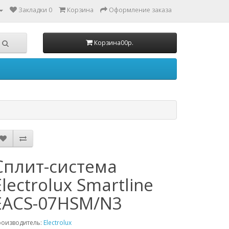
Закладки 0
Корзина
Оформление заказа
Корзина
0
0р.
Сплит-система
Electrolux Smartline
EACS-07HSM/N3
роизводитель:
Electrolux