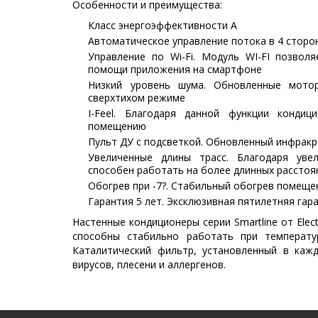
Особенности и преимущества:
Класс энергоэффективности A
Автоматическое управление потока в 4 сторо
Управление по Wi-Fi. Модуль WI-FI позвол
помощи приложения на смартфоне
Низкий уровень шума. Обновленные мото
сверхтихом режиме
I-Feel. Благодаря данной функции конди
помещению
Пульт ДУ с подсветкой. Обновленный инфракр
Увеличенные длины трасс. Благодаря уве
способен работать на более длинных рассто
Обогрев при -7?. Стабильный обогрев помеще
Гарантия 5 лет. Эксклюзивная пятилетняя га
Настенные кондиционеры серии Smartline от Ele
способны стабильно работать при температу
Каталитический фильтр, установленный в каж
вирусов, плесени и аллергенов.