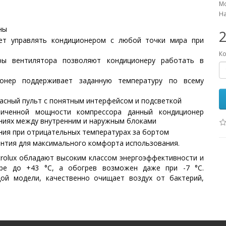
Мо
На
ны
яет управлять кондиционером с любой точки мира при
Ко
ры вентилятора позволяют кондиционеру работать в
ционер поддерживает заданную температуру по всему
асный пульт с понятным интерфейсом и подсветкой
личенной мощности компрессора данный кондиционер
яниях между внутренним и наружным блоками
ния при отрицательных температурах за бортом
рантия для максимального комфорта использования.
ctrolux обладают высоким классом энергоэффективности и
ре до +43 °C, а обогрев возможен даже при -7 °C.
дой модели, качественно очищает воздух от бактерий,