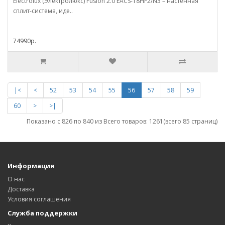
Electrolux (Электролюкс) Fusion 2.0 EACS-18HF2/N3 – настенная
сплит-система, иде..
74990р.
|<
<
52
53
54
55
56
57
58
59
60
>
>|
Показано с 826 по 840 из
Всего товаров: 1261
(всего 85 страниц)
Информация
О нас
Доставка
Условия соглашения
Служба поддержки