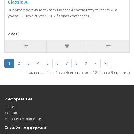
Classic A
Энергоэффективность всех моделей соответствует классу А, а
уровень шума внутренних блоков составляет..
23590р.
1
2
3
4
5
6
7
8
9
>
>|
Показано с 1 по 15 из
Всего товаров: 121
(всего 9 страниц)
Информация
О нас
Доставка
Условия соглашения
Служба поддержки